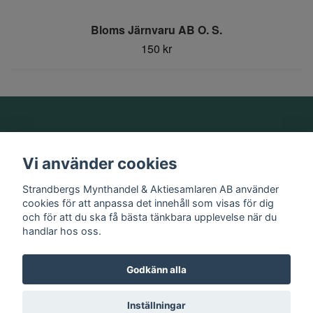
Bloms Järnvaru AB O. S.
150 kr
Om oss
Vi använder cookies
Information
Strandbergs Mynthandel & Aktiesamlaren AB använder
cookies för att anpassa det innehåll som visas för dig
och för att du ska få bästa tänkbara upplevelse när du
Sociala medier
handlar hos oss.
Godkänn alla
© 2026 Strandbergs Mynthandel & Aktiesamlaren AB
Inställningar