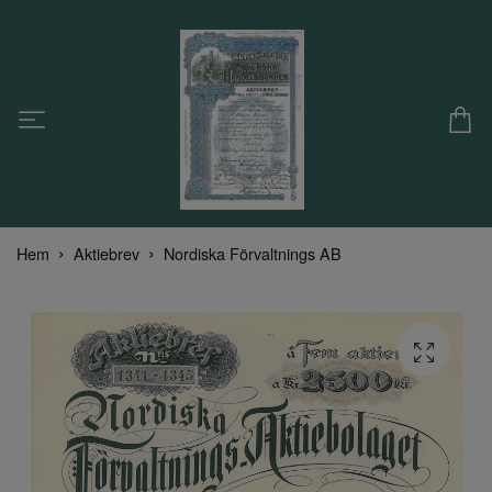
Hem
Aktiebrev
Nordiska Förvaltnings AB