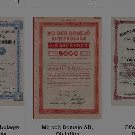
Mo och Domsjö AB,
Elf
bolaget
Obligtion
O
mia