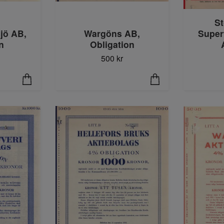
S
jö AB,
Wargöns AB,
Super
n
Obligation
500 kr