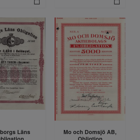
sborgs Läns
Mo och Domsjö AB,
bligation
Obligtion