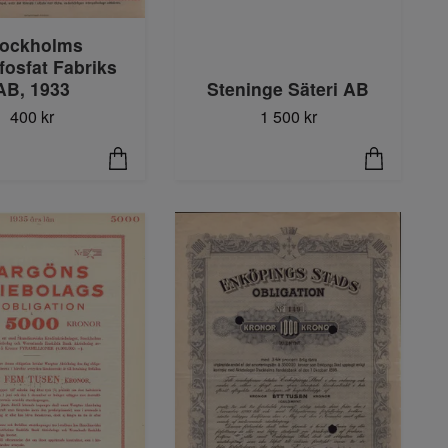
tockholms
fosfat Fabriks
AB, 1933
Steninge Säteri AB
400 kr
1 500 kr