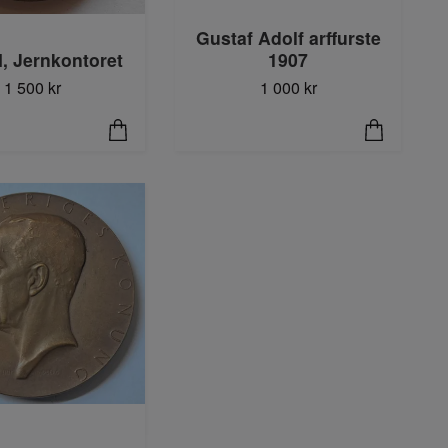
Gustaf Adolf arffurste
1907
I, Jernkontoret
1 000 kr
1 500 kr