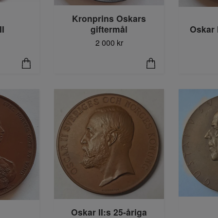
Kronprins Oskars
II
giftermål
Oskar 
2 000 kr
Oskar II:s 25-åriga