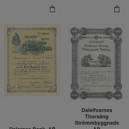
Dalelfvarnes
Thorsång
Strömmbyggnads
Dalarnes Bank, AB
AB