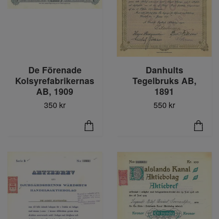
De Förenade
Danhults
Kolsyrefabrikernas
Tegelbruks AB,
AB, 1909
1891
350 kr
550 kr