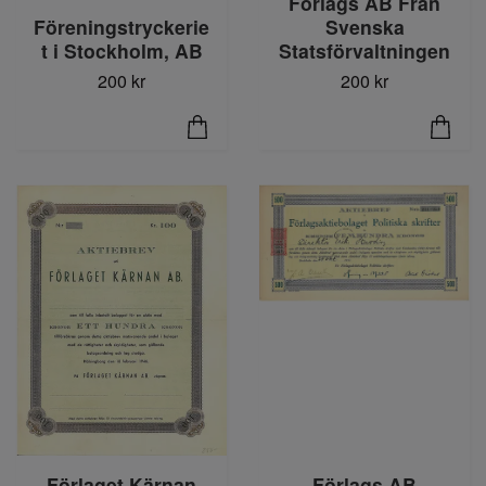
Förlags AB Från
Föreningstryckerie
Svenska
t i Stockholm, AB
Statsförvaltningen
200 kr
200 kr
Förlaget Kärnan
Förlags AB