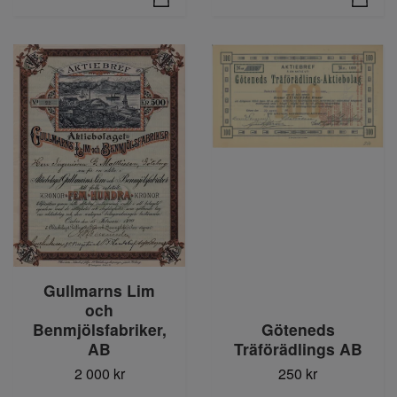
Gullmarns Lim
och
Benmjölsfabriker,
Göteneds
AB
Träförädlings AB
2 000 kr
250 kr