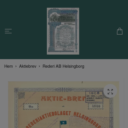
Hem
Aktiebrev
Rederi AB Helsingborg