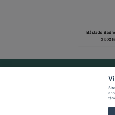
Båstads Badho
2 500 k
Om oss
Vi
Vi är ett familjeföretag som startades 1969 av Birger
Str
Strandberg.
anp
tän