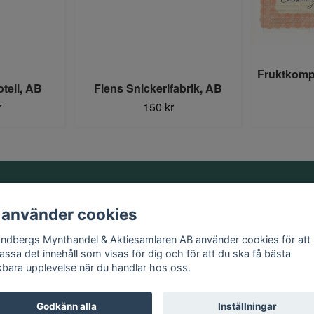
Fruktkomp
tell, AB
Flens Snickerifabrik, AB
r
150 kr
Information
 använder cookies
Kontakt
andbergs Mynthandel & Aktiesamlaren AB använder cookies för att
Köpvillkor
assa det innehåll som visas för dig och för att du ska få bästa
kbara upplevelse när du handlar hos oss.
Godkänn alla
Inställningar