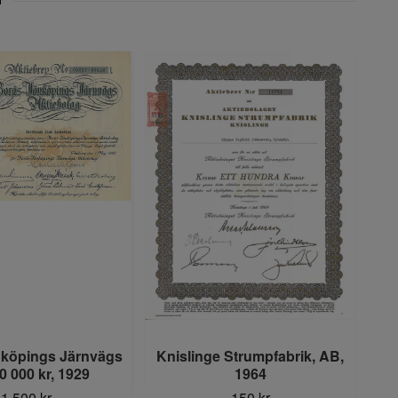
köpings Järnvägs
Knislinge Strumpfabrik, AB,
G
0 000 kr, 1929
1964
1 500 kr
150 kr