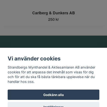
Carlberg & Dunkers AB
250 kr
Om oss
Vi använder cookies
Information
Strandbergs Mynthandel & Aktiesamlaren AB använder
cookies för att anpassa det innehåll som visas för dig
och för att du ska få bästa tänkbara upplevelse när du
Sociala medier
handlar hos oss.
Godkänn alla
© 2026 Strandbergs Mynthandel & Aktiesamlaren AB