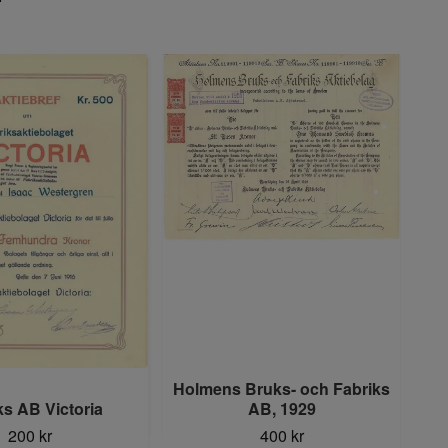
Holmens Bruks- och Fabriks
Ys
ks AB Victoria
AB, 1929
200 kr
400 kr