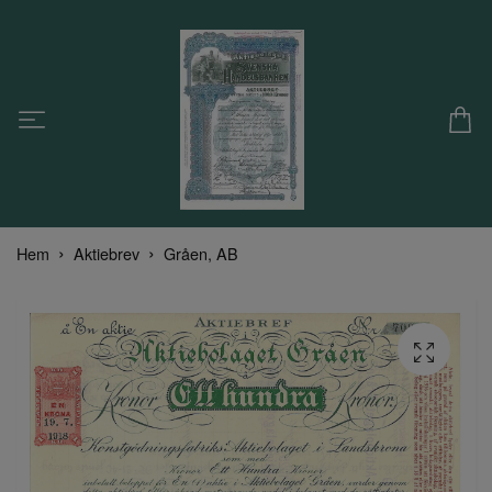
Hem
Aktiebrev
Gråen, AB