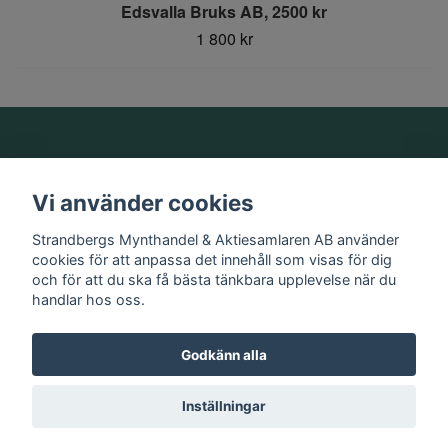
Edsvalla Bruks AB, 2500 kr
1 800 kr
Om oss
Vi använder cookies
Information
Strandbergs Mynthandel & Aktiesamlaren AB använder
cookies för att anpassa det innehåll som visas för dig
och för att du ska få bästa tänkbara upplevelse när du
Sociala medier
handlar hos oss.
Godkänn alla
© 2026 Strandbergs Mynthandel & Aktiesamlaren AB
Inställningar