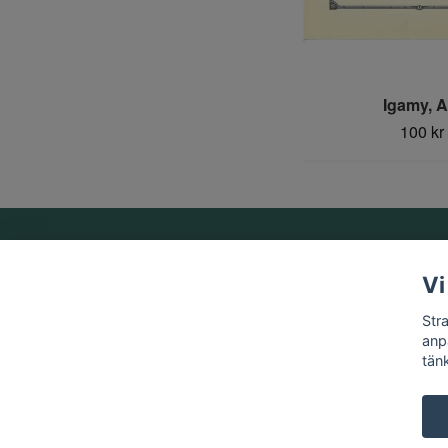
Igamy, 
100 kr
Om oss
Vi
Vi är ett familjeföretag som startades 1969 av Birger
Str
Strandberg.
anp
tän
© 2026 Strandbergs Mynthandel & Aktiesamlaren AB