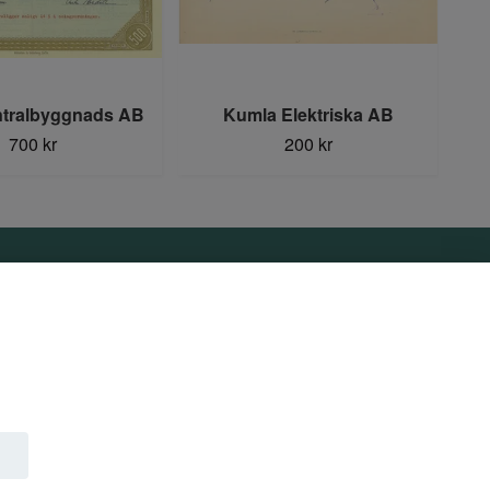
ntralbyggnads AB
Kumla Elektriska AB
700 kr
200 kr
Sociala medier
Facebook
Instagram