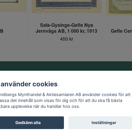
Sala-Gysinge-Gefle Nya
AB
Jernvägs AB, 1 000 kr, 1913
Gefle Ce
450 kr
Information
 använder cookies
Kontakt
andbergs Mynthandel & Aktiesamlaren AB använder cookies för att
Köpvillkor
assa det innehåll som visas för dig och för att du ska få bästa
kbara upplevelse när du handlar hos oss.
Godkänn alla
Inställningar