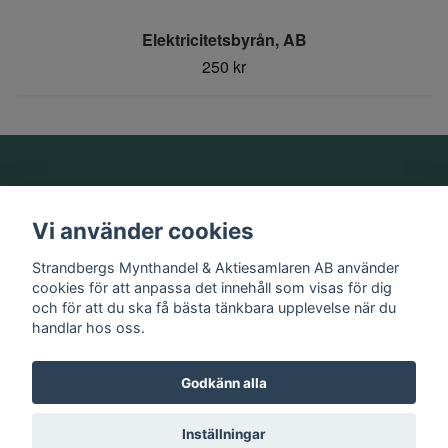
Elektricitetsbyrån, AB
250 kr
Om oss
Vi använder cookies
Information
Strandbergs Mynthandel & Aktiesamlaren AB använder
cookies för att anpassa det innehåll som visas för dig
och för att du ska få bästa tänkbara upplevelse när du
Sociala medier
handlar hos oss.
Godkänn alla
© 2026 Strandbergs Mynthandel & Aktiesamlaren AB
Inställningar