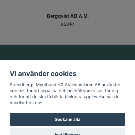
Bergqvist AB A.M.
250 kr
Om oss
Vi använder cookies
Information
Strandbergs Mynthandel & Aktiesamlaren AB använder
cookies för att anpassa det innehåll som visas för dig
och för att du ska få bästa tänkbara upplevelse när du
Sociala medier
handlar hos oss.
Godkänn alla
© 2026 Strandbergs Mynthandel & Aktiesamlaren AB
Inställningar