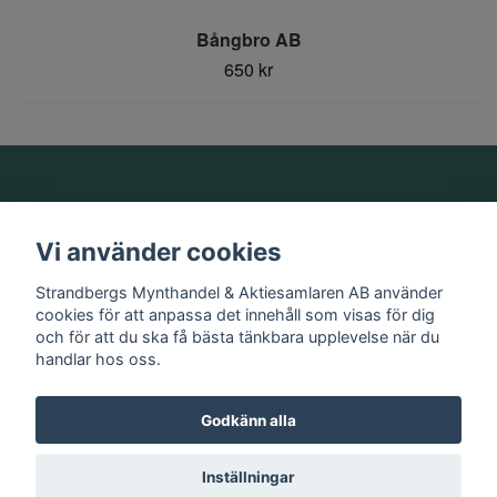
Bångbro AB
650 kr
Om oss
Vi använder cookies
Information
Strandbergs Mynthandel & Aktiesamlaren AB använder
cookies för att anpassa det innehåll som visas för dig
och för att du ska få bästa tänkbara upplevelse när du
Sociala medier
handlar hos oss.
Godkänn alla
© 2026 Strandbergs Mynthandel & Aktiesamlaren AB
Inställningar