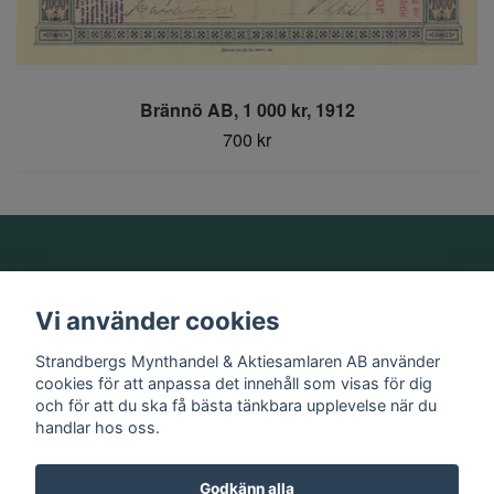
Brännö AB, 1 000 kr, 1912
700 kr
Om oss
Vi använder cookies
Information
Strandbergs Mynthandel & Aktiesamlaren AB använder
cookies för att anpassa det innehåll som visas för dig
och för att du ska få bästa tänkbara upplevelse när du
Sociala medier
handlar hos oss.
Godkänn alla