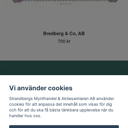
Bredberg & Co, AB
700 kr
Om oss
Vi använder cookies
Information
Strandbergs Mynthandel & Aktiesamlaren AB använder
cookies för att anpassa det innehåll som visas för dig
och för att du ska få bästa tänkbara upplevelse när du
Sociala medier
handlar hos oss.