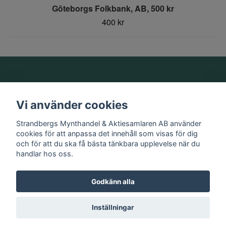
Göteborgs Folkbank, AB, 500 kr
400 kr
Om oss
Vi använder cookies
Information
Strandbergs Mynthandel & Aktiesamlaren AB använder
cookies för att anpassa det innehåll som visas för dig
och för att du ska få bästa tänkbara upplevelse när du
Sociala medier
handlar hos oss.
Godkänn alla
© 2026 Strandbergs Mynthandel & Aktiesamlaren AB
Inställningar