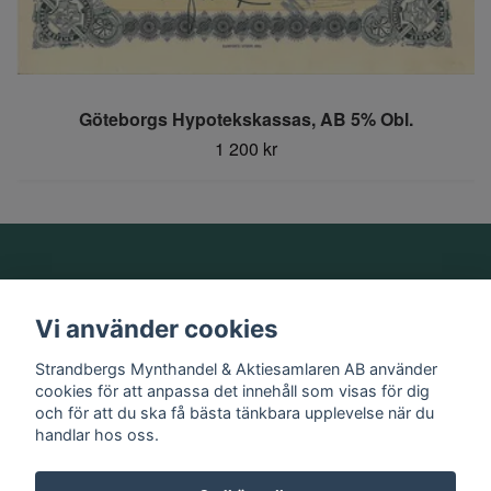
Göteborgs Hypotekskassas, AB 5% Obl.
1 200 kr
Om oss
Vi använder cookies
Information
Strandbergs Mynthandel & Aktiesamlaren AB använder
cookies för att anpassa det innehåll som visas för dig
och för att du ska få bästa tänkbara upplevelse när du
Sociala medier
handlar hos oss.