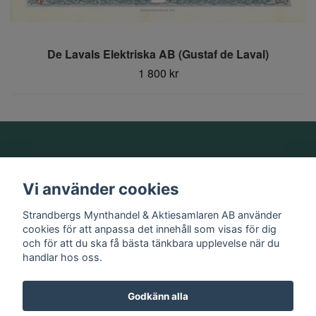
De Lavals Elektriska AB (Gustaf de Laval)
1 800 kr
Om oss
Vi använder cookies
Information
Strandbergs Mynthandel & Aktiesamlaren AB använder
cookies för att anpassa det innehåll som visas för dig
och för att du ska få bästa tänkbara upplevelse när du
Sociala medier
handlar hos oss.
Godkänn alla