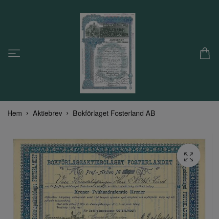
Hem
Aktiebrev
Bokförlaget Fosterland AB