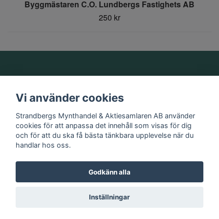
Byggmästaren C.O. Lundbergs Fastighets AB
250 kr
Om oss
Vi använder cookies
Information
Strandbergs Mynthandel & Aktiesamlaren AB använder
cookies för att anpassa det innehåll som visas för dig
och för att du ska få bästa tänkbara upplevelse när du
Sociala medier
handlar hos oss.
Godkänn alla
© 2026 Strandbergs Mynthandel & Aktiesamlaren AB
Inställningar