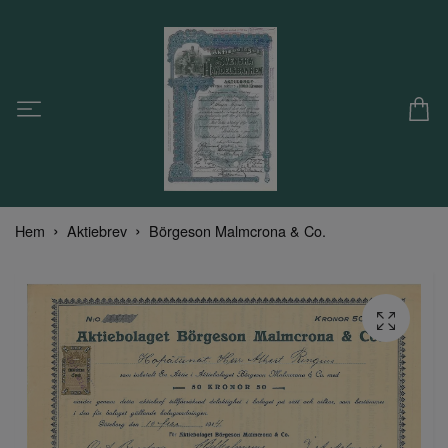
Hem
Aktiebrev
Börgeson Malmcrona & Co.