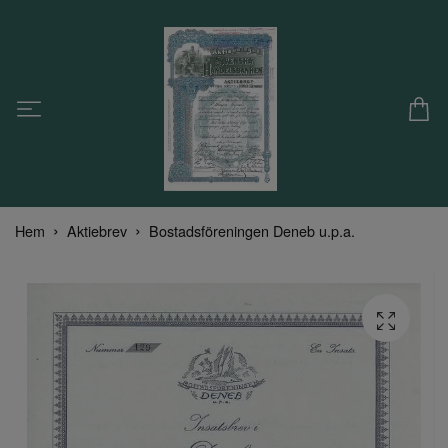
Hem
Aktiebrev
Bostadsföreningen Deneb u.p.a.