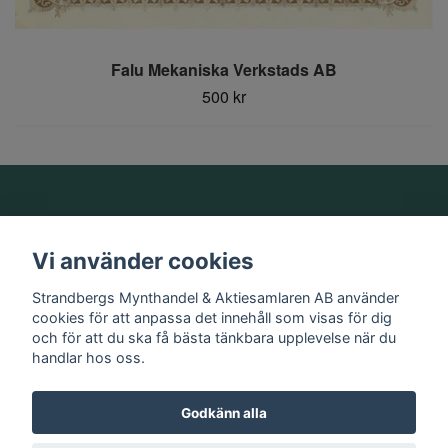
Falu Mekaniska Verkstads AB
500 kr
Om oss
Vi använder cookies
Information
Strandbergs Mynthandel & Aktiesamlaren AB använder
cookies för att anpassa det innehåll som visas för dig
och för att du ska få bästa tänkbara upplevelse när du
Sociala medier
handlar hos oss.
Godkänn alla