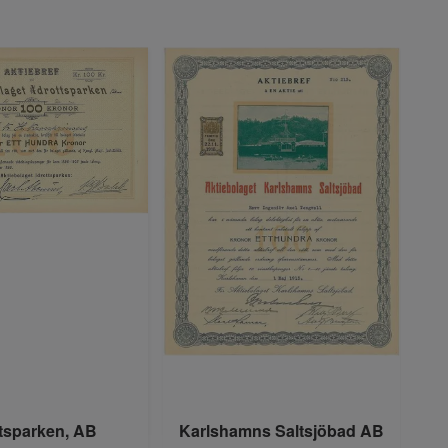
ttsparken, AB
Karlshamns Saltsjöbad AB
Str