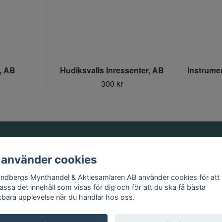
, AB
Hudiksvalls Inressenter, AB
Instrume
300 kr
Information
 använder cookies
Kontakt
andbergs Mynthandel & Aktiesamlaren AB använder cookies för att
Köpvillkor
assa det innehåll som visas för dig och för att du ska få bästa
kbara upplevelse när du handlar hos oss.