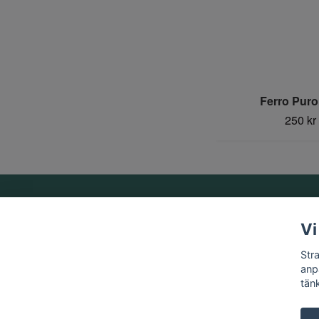
Ferro Puro
250 kr
Om oss
Vi
Vi är ett familjeföretag som startades 1969 av Birger
Str
Strandberg.
anp
tän