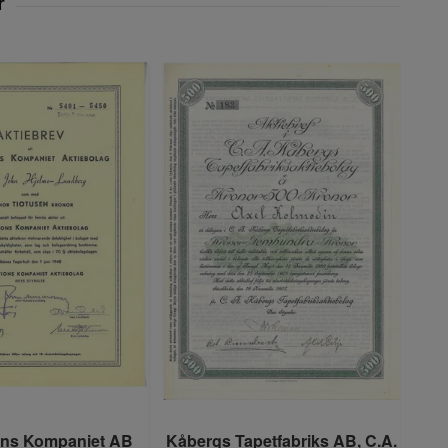
Lan
ons Kompaniet AB
Kåbergs Tapetfabriks AB, C.A.