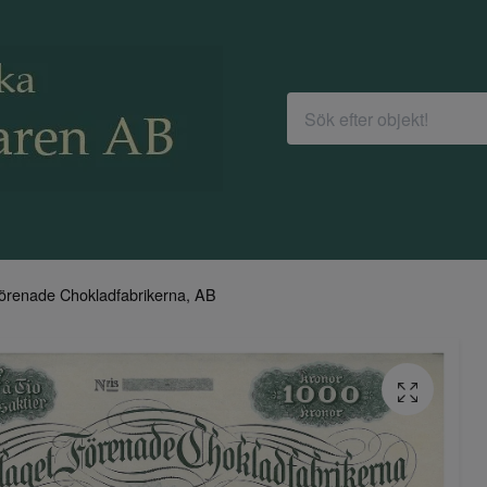
örenade Chokladfabrikerna, AB