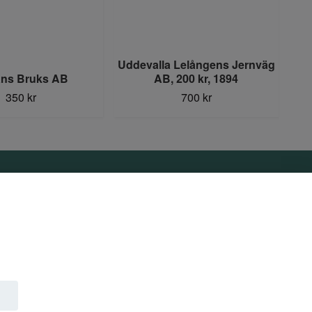
Uddevalla Lelångens Jernväg
ans Bruks AB
AB, 200 kr, 1894
350 kr
700 kr
Sociala medier
Facebook
Instagram