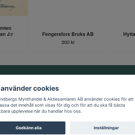
omten
an J:r
Fengersfors Bruks AB
Hytt
300 kr
Information
 använder cookies
Kontakt
andbergs Mynthandel & Aktiesamlaren AB använder cookies för att
Köpvillkor
assa det innehåll som visas för dig och för att du ska få bästa
kbara upplevelse när du handlar hos oss.
Godkänn alla
Inställningar