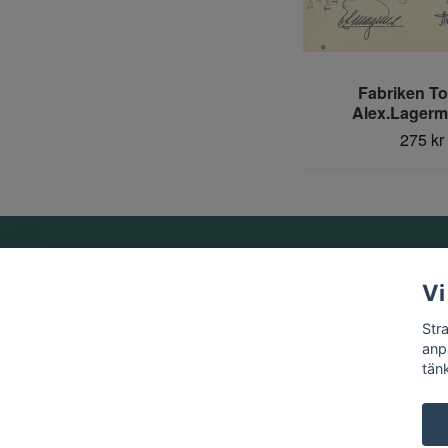
Fabriken T
Alex.Lagerm
275 kr
Om oss
Vi
Vi är ett familjeföretag som startades 1969 av Birger
Str
Strandberg.
anp
tän
© 2026 Strandbergs Mynthandel & Aktiesamlaren AB