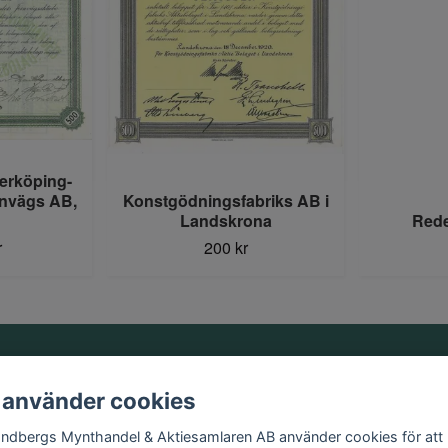
erköping-
rnvägs AB,
Konstgödningsfabriks AB i
Landskrona
Rede
r
200 kr
Information
 använder cookies
Kontakt
andbergs Mynthandel & Aktiesamlaren AB använder cookies för att