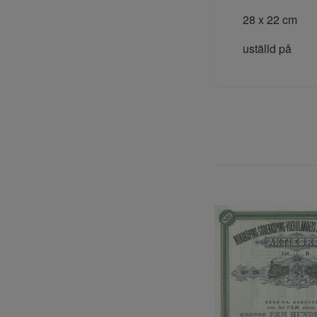
28 x 22 cm
uställd på