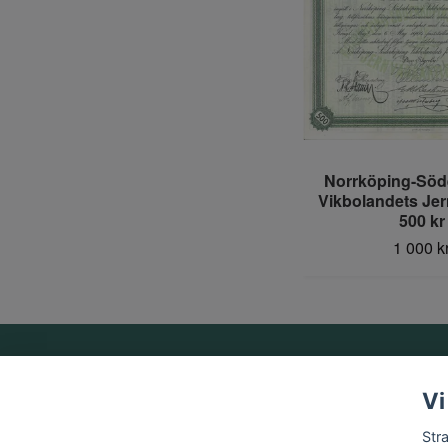
Norrköping-Söd
Vikbolandets Je
500 kr
1 000 k
Om oss
Vi
Vi är ett familjeföretag som startades 1969 av Birger
Str