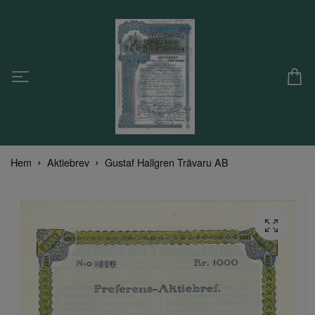
Hem
Aktiebrev
Gustaf Hallgren Trävaru AB