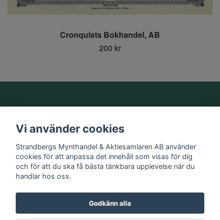
Cronquists Bokhandel, AB
200 kr
Om oss
Vi använder cookies
Information
Strandbergs Mynthandel & Aktiesamlaren AB använder
cookies för att anpassa det innehåll som visas för dig
och för att du ska få bästa tänkbara upplevelse när du
Sociala medier
handlar hos oss.
Godkänn alla