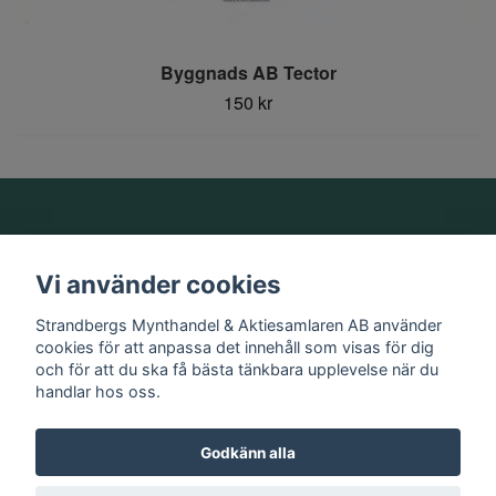
Byggnads AB Tector
150 kr
Om oss
Vi använder cookies
Information
Strandbergs Mynthandel & Aktiesamlaren AB använder
cookies för att anpassa det innehåll som visas för dig
och för att du ska få bästa tänkbara upplevelse när du
Sociala medier
handlar hos oss.
Godkänn alla