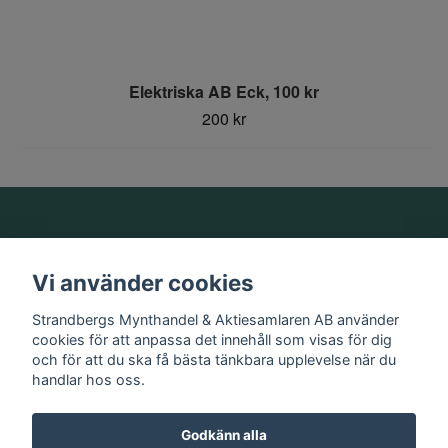
Elektriska AB Eck, 100 kr
200 kr
Om oss
Vi använder cookies
Information
Strandbergs Mynthandel & Aktiesamlaren AB använder
cookies för att anpassa det innehåll som visas för dig
och för att du ska få bästa tänkbara upplevelse när du
Sociala medier
handlar hos oss.
Godkänn alla