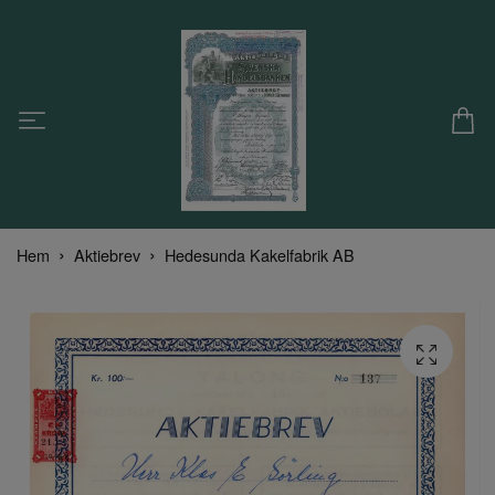
Hem
Aktiebrev
Hedesunda Kakelfabrik AB