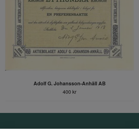
Adolf G. Johansson-Anhäll AB
400 kr
Om oss