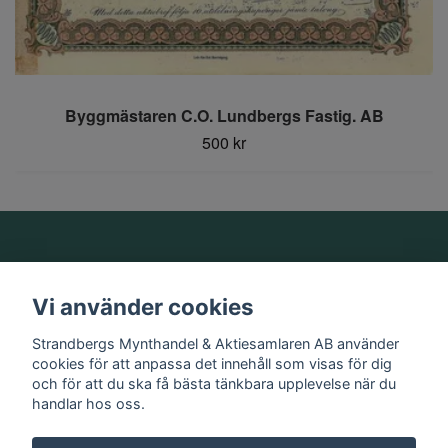
Byggmästaren C.O. Lundbergs Fastig. AB
500 kr
Om oss
Vi använder cookies
Information
Strandbergs Mynthandel & Aktiesamlaren AB använder
cookies för att anpassa det innehåll som visas för dig
och för att du ska få bästa tänkbara upplevelse när du
Sociala medier
handlar hos oss.