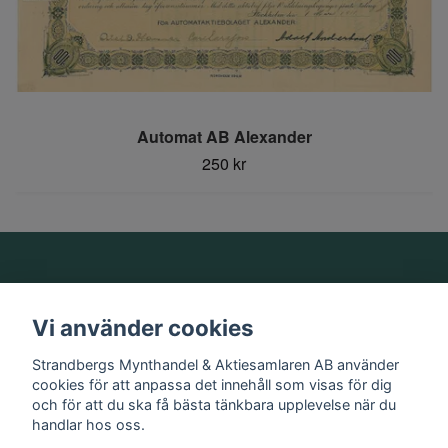
Automat AB Alexander
250 kr
Om oss
Vi använder cookies
Information
Strandbergs Mynthandel & Aktiesamlaren AB använder
cookies för att anpassa det innehåll som visas för dig
och för att du ska få bästa tänkbara upplevelse när du
Sociala medier
handlar hos oss.