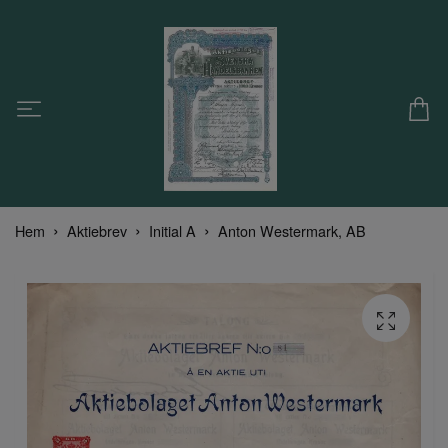
Hem
Aktiebrev
Initial A
Anton Westermark, AB