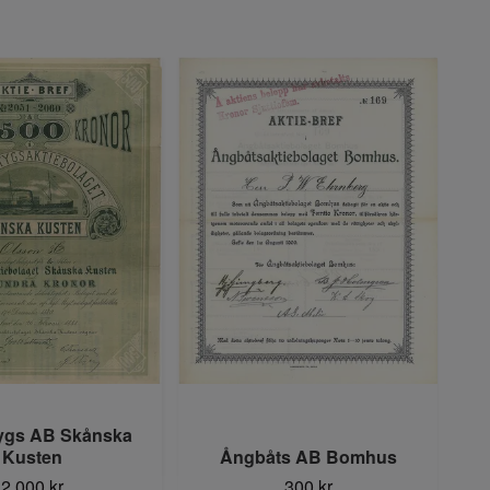
ygs AB Skånska
Kusten
Ångbåts AB Bomhus
2 000 kr
300 kr