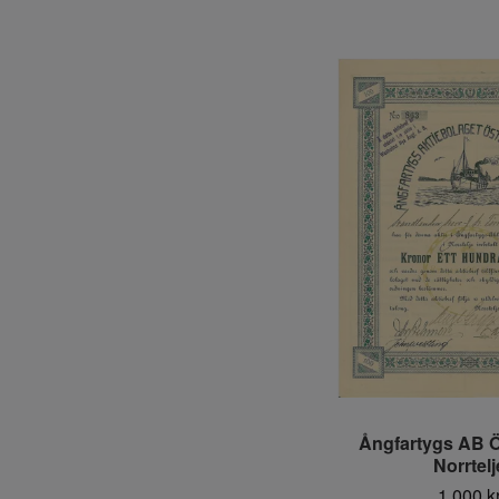
Ångfartygs AB Ö
Norrtelj
1 000 k