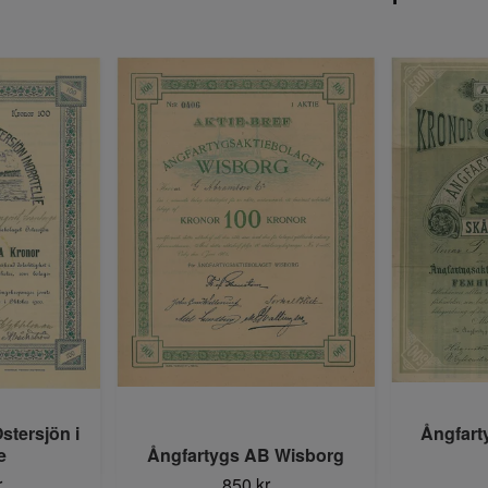
stersjön i
Ångfart
e
Ångfartygs AB Wisborg
r
850 kr