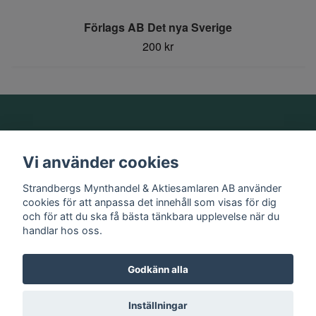
Förlags AB Det nya Sverige
200 kr
Om oss
Vi använder cookies
Information
Strandbergs Mynthandel & Aktiesamlaren AB använder
cookies för att anpassa det innehåll som visas för dig
och för att du ska få bästa tänkbara upplevelse när du
Sociala medier
handlar hos oss.
Godkänn alla
© 2026 Strandbergs Mynthandel & Aktiesamlaren AB
Inställningar