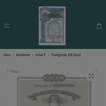
Hem
Aktiebrev
Initial F
Fastighets AB Drott