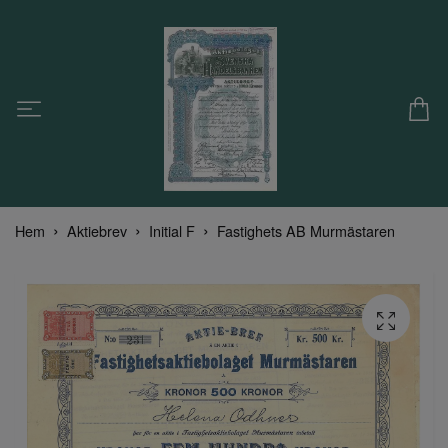
Hem
Aktiebrev
Initial F
Fastighets AB Murmästaren