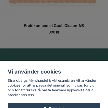
Fruktkompaniet Gust. Olsson AB
300 kr
Om oss
Vi använder cookies
Information
Strandbergs Mynthandel & Aktiesamlaren AB använder
cookies för att anpassa det innehåll som visas för dig
och för att du ska få bästa tänkbara upplevelse när du
Sociala medier
handlar hos oss.