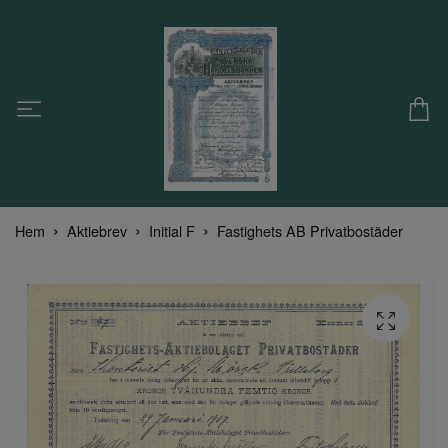
Hem
Aktiebrev
Initial F
Fastighets AB Privatbostäder