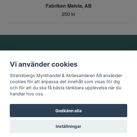
Fabriken Malvia, AB
250 kr
Om oss
Vi använder cookies
Information
Strandbergs Mynthandel & Aktiesamlaren AB använder
cookies för att anpassa det innehåll som visas för dig
och för att du ska få bästa tänkbara upplevelse när du
Sociala medier
handlar hos oss.
Godkänn alla
© 2026 Strandbergs Mynthandel & Aktiesamlaren AB
Inställningar