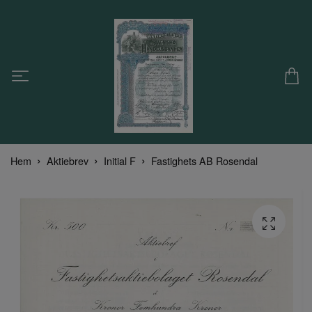
Hem
Aktiebrev
Initial F
Fastighets AB Rosendal