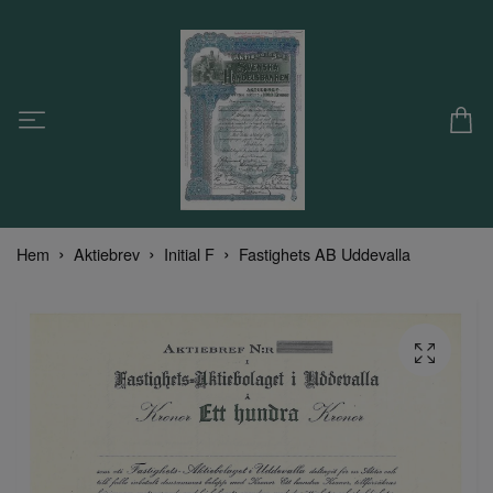
Hem
Aktiebrev
Initial F
Fastighets AB Uddevalla