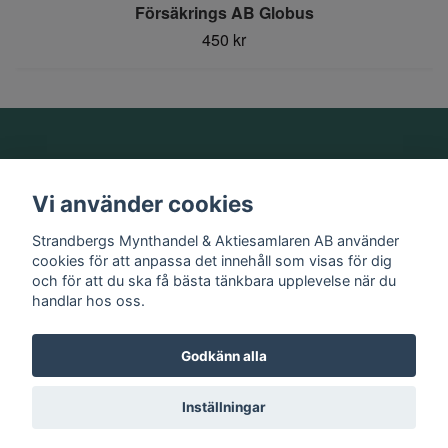
Försäkrings AB Globus
450 kr
Om oss
Vi använder cookies
Information
Strandbergs Mynthandel & Aktiesamlaren AB använder
cookies för att anpassa det innehåll som visas för dig
och för att du ska få bästa tänkbara upplevelse när du
Sociala medier
handlar hos oss.
Godkänn alla
© 2026 Strandbergs Mynthandel & Aktiesamlaren AB
Inställningar