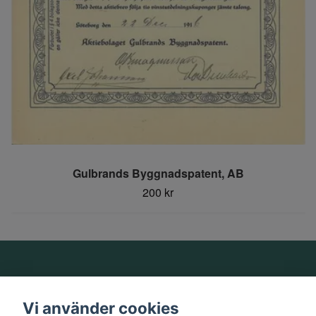
Gulbrands Byggnadspatent, AB
200 kr
Om oss
Vi använder cookies