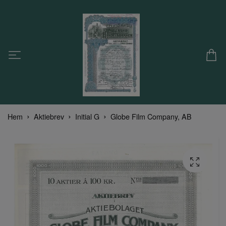
Hem
Aktiebrev
Initial G
Globe Film Company, AB