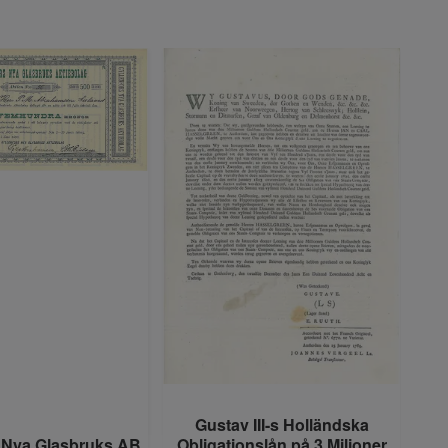
Gustav III-s Holländska
Gö
s Nya Glasbruks AB
Obligationslån på 3 Miljoner