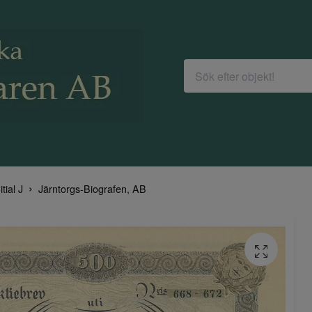
itial J
Järntorgs-Biografen, AB