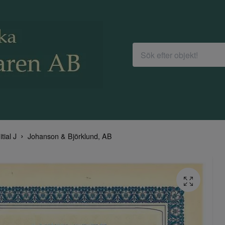
itial J
Johanson & Björklund, AB