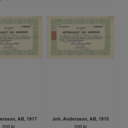
J
ersson, AB, 1917
Joh. Andersson, AB, 1915
Tä
200 kr
200 kr