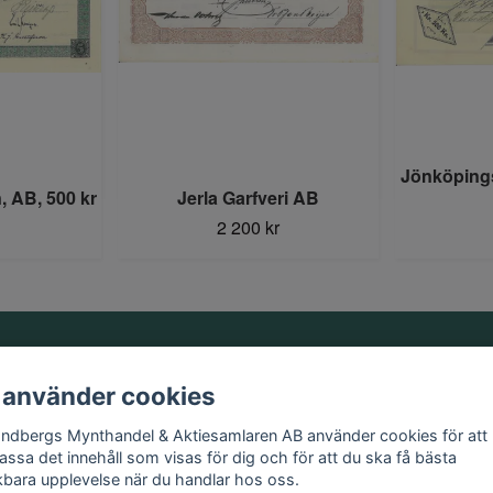
Jönköpings
 AB, 500 kr
Jerla Garfveri AB
2 200 kr
Information
 använder cookies
Kontakt
andbergs Mynthandel & Aktiesamlaren AB använder cookies för att
Köpvillkor
assa det innehåll som visas för dig och för att du ska få bästa
kbara upplevelse när du handlar hos oss.