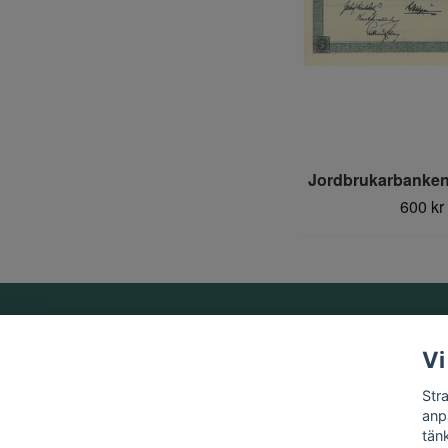
Jordbrukarbanken,
600 kr
Om oss
Vi
Vi är ett familjeföretag som startades 1969 av Birger
Str
Strandberg.
anp
tän