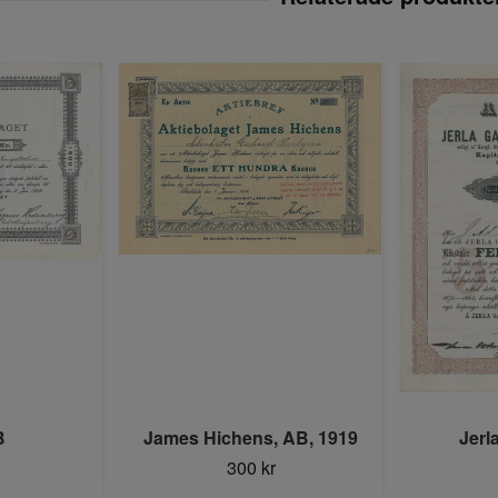
B
James Hichens, AB, 1919
Jerl
300 kr