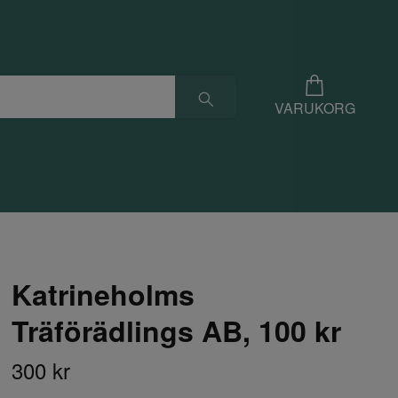
VARUKORG
Katrineholms
Träförädlings AB, 100 kr
300 kr