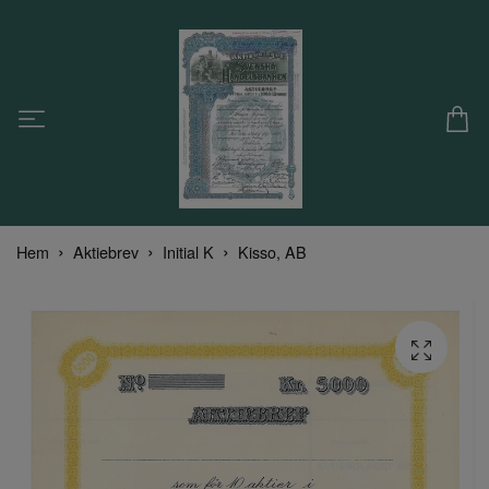
Hem
Aktiebrev
Initial K
Kisso, AB